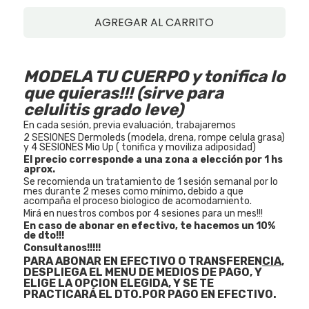
AGREGAR AL CARRITO
MODELA TU CUERPO y tonifica lo
que quieras!!! (sirve para
celulitis grado leve)
En cada sesión, previa evaluación, trabajaremos
2 SESIONES Dermoleds (modela, drena, rompe celula grasa)
y 4 SESIONES Mio Up ( tonifica y moviliza adiposidad)
El precio corresponde a una zona a elección por 1 hs
aprox.
Se recomienda un tratamiento de 1 sesión semanal por lo
mes durante 2 meses como mínimo, debido a que
acompaña el proceso biologico de acomodamiento.
Mirá en nuestros combos por 4 sesiones para un mes!!!
En caso de abonar en efectivo, te hacemos un 10%
de dto!!!
Consultanos!!!!!
PARA
ABONAR EN EFECTIVO O TRANSFERENCIA
,
DESPLIEGA EL MENU DE MEDIOS DE PAGO, Y
ELIGE LA OPCION ELEGIDA, Y SE TE
PRACTICARÁ EL DTO.POR PAGO EN EFECTIVO.