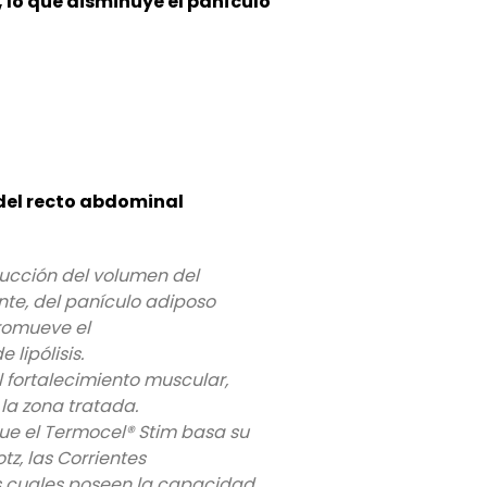
 lo que disminuye el panículo
 del recto abdominal
ucción del volumen del
nte, del panículo adiposo
romueve el
ipólisis.
l fortalecimiento muscular,
la zona tratada.
ue el Termocel® Stim basa su
tz, las Corrientes
las cuales poseen la capacidad