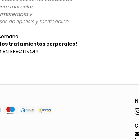
ento muscular.
ermoterapia y
s de lipólisis y tonificación.
 semana
los tratamientos corporales!
EN EFECTIVO!!!
N
C